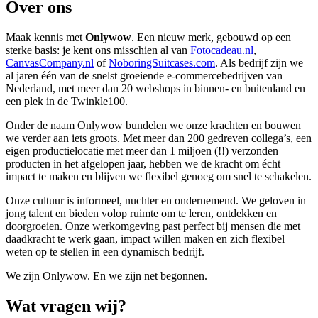
Over ons
Maak kennis met
Onlywow
. Een nieuw merk, gebouwd op een
sterke basis: je kent ons misschien al van
Fotocadeau.nl
,
CanvasCompany.nl
of
NoboringSuitcases.com
. Als bedrijf zijn we
al jaren één van de snelst groeiende e-commercebedrijven van
Nederland, met meer dan 20 webshops in binnen- en buitenland en
een plek in de Twinkle100.
Onder de naam Onlywow bundelen we onze krachten en bouwen
we verder aan iets groots. Met meer dan 200 gedreven collega’s, een
eigen productielocatie met meer dan 1 miljoen (!!) verzonden
producten in het afgelopen jaar, hebben we de kracht om écht
impact te maken en blijven we flexibel genoeg om snel te schakelen.
Onze cultuur is informeel, nuchter en ondernemend. We geloven in
jong talent en bieden volop ruimte om te leren, ontdekken en
doorgroeien. Onze werkomgeving past perfect bij mensen die met
daadkracht te werk gaan, impact willen maken en zich flexibel
weten op te stellen in een dynamisch bedrijf.
We zijn Onlywow. En we zijn net begonnen.
Wat vragen wij?